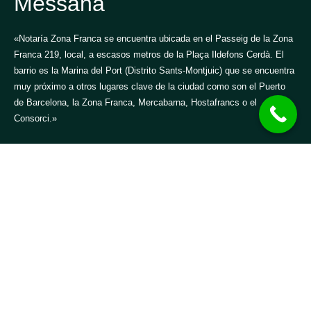
Messana
«Notaría Zona Franca se encuentra ubicada en el Passeig de la Zona
Franca 219, local, a escasos metros de la Plaça Ildefons Cerdà. El
barrio es la Marina del Port (Distrito Sants-Montjuic) que se encuentra
muy próximo a otros lugares clave de la ciudad como son el Puerto
de Barcelona, la Zona Franca, Mercabarna, Hostafrancs o el
Consorci.»
936 28 28 06
Passeig de la Zona Franca, 219, local
08038 Barcelona
Design by SeoGlobal
Canal ético