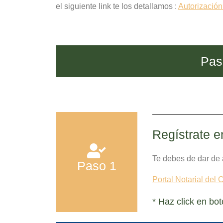
el siguiente link te los detallamos :
Autorización
Pas
Regístrate e
Te debes de dar de 
Paso 1
Portal Notarial del
* Haz click en 