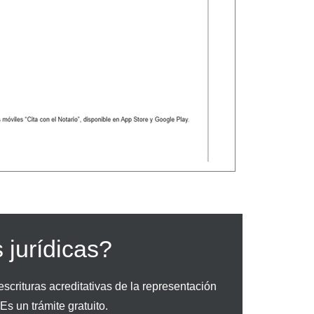
 jurídicas?
escrituras acreditativas de la representación
s un trámite gratuito.