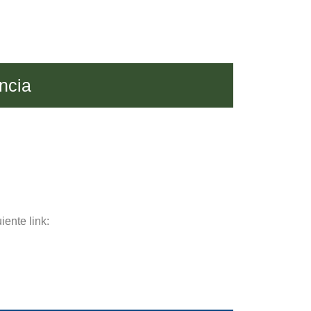
ncia
iente link: