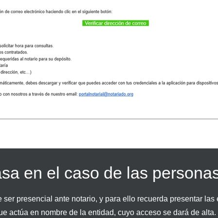
sa en el caso de las personas
 ser presencial ante notario, y para ello recuerda presentar las 
ue actúa en nombre de la entidad, cuyo acceso se dará de alta. E