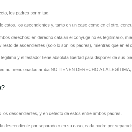
cto, los padres por mitad.
estos, los ascendientes y, tanto en un caso como en el otro, concurr
ambos derechos: en derecho catalán el cónyuge no es legitimario, mie
y resto de ascendientes (solo lo son los padres), mientras que en el có
egítima y el testador tiene absoluta libertad para disponer de sus bi
arientes no mencionados arriba NO TIENEN DERECHO A LA LEGÍTIMA,
a?
todos los descendientes, y en defecto de estos entre ambos padres.
r cada descendiente por separado o en su caso, cada padre por separad