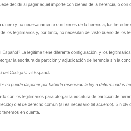
uede decidir si pagar aquel importe con bienes de la herencia, o con 
inero y no necesariamente con bienes de la herencia, los herederos p
e los legitimarios y, por tanto, no necesitan del visto bueno de los le
vil Español?
La legítima tiene diferente configuración, y los legitimar
orgar la escritura de partición y adjudicación de herencia sin la concu
06 del Código Civil Español:
dor no puede disponer por haberla reservado la ley a determinados h
o con los legitimarios para otorgar la escritura de partición de here
fallecido) o el de derecho común (sí es necesario tal acuerdo). Sin o
ro tenemos en cuenta.