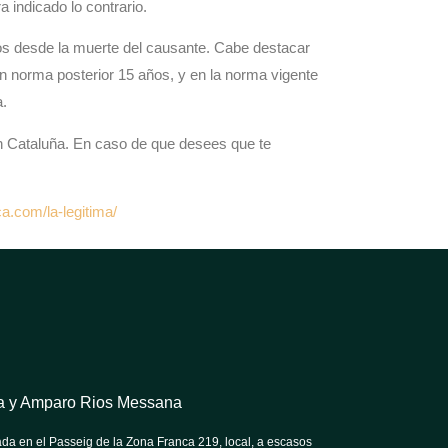
 indicado lo contrario.
años desde la muerte del causante. Cabe destacar
en norma posterior 15 años, y en la norma vigente
a.
n Cataluña. En caso de que desees que te
ca.com/la-legitima/
tra y Amparo Rios Messana
da en el Passeig de la Zona Franca 219, local, a escasos