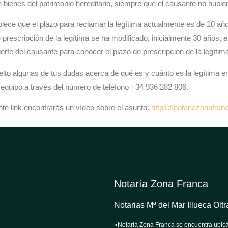
 bienes del patrimonio hereditario, siempre que el causante no hubiera
tablece que el plazo para reclamar la legítima actualmente es de 10 
prescripción de la legítima se ha modificado, inicialmente 30 años, 
erte del causante para conocer el plazo de prescripción de la legítim
lto algunas de tus dudas acerca de qué es y
cuánto es la legítima
e
quipo a través del número de teléfono +34 936 282 806.
nte link encontrarás un vídeo sobre el asunto:
https://notariazonafran
Notaría Zona Franca
Notarias Mª del Mar Illueca Ol
«Notaría Zona Franca se encuentra ubica