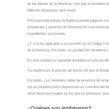
de los bienes de la herencia, sino que el heredero p
fallecido dispusiese otra cosa).
Precisamente porque la legítima puede pagarse con d
aceptación y partición de herencia sin concurrencia d
expedientes sucesorios.
¿Y si la ley aplicable a la sucesión es el Código Ci
de la herencia. Por tanto, no pueden los herederos ot
En este sentido es bastante ilustrativo el artículo 8
“La legítima es la
porción de bienes
de que el testa
Por tanto, ¿yo, heredero, debo de ponerme de acuerd
(no se requiere salvo disposición en contrario del 
otros derechos forales en los que no entramos, pe
¿Quiénes son legitimarios?