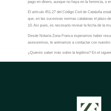
pago en dinero, aunque no haya en la herencia, o en
El artículo 451.27 del Código Civil de Cataluña es
que, en las sucesivas normas catalanas el plazo de 
10. Así pues, es necesario revisar la fecha de la mu
Desde Notaría Zona Franca esperamos haber resue
asesoremos, te animamos a contactar con nuestro e
¿Quieres saber más sobre la legítima?
En el siguie