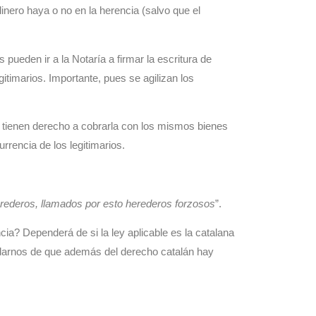
dinero haya o no en la herencia (salvo que el
ueden ir a la Notaría a firmar la escritura de
gitimarios. Importante, pues se agilizan los
ios tienen derecho a cobrarla con los mismos bienes
rrencia de los legitimarios.
erederos, llamados por esto herederos forzosos
”.
ncia?
Dependerá de si la ley aplicable es la catalana
lvidarnos de que además del derecho catalán hay