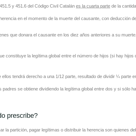
 451.5 y 451.6 del Código Civil Catalán
es la cuarta parte
de la cantida
la herencia en el momento de la muerte del causante, con deducción d
 bienes que donara el causante en los diez años anteriores a su muerte,
que constituye la legítima global entre el número de hijos (si hay hijo
de ellos tendrá derecho a una 1/12 parte, resultado de dividir ¼ parte e
os padres se obtiene dividiendo la legítima global entre dos y si sólo 
do prescribe?
 la partición, pagar legítimas o distribuir la herencia son quienes deb